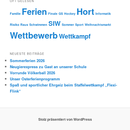
OFT GELESEN
Ferien
Hort
Familie
Finale
GS
Hockey
Informatik
SIW
Risiko Raus
Schwimmen
Sommer
Sport
Weihnachtsmarkt
Wettbewerb
Wettkampf
NEUESTE BEITRÄGE
Sommerferien 2026
Neugierexpress zu Gast an unserer Schule
Vorrunde Völkerball 2026
Unser Osterferienprogramm
Spaß und sportlicher Ehrgeiz beim Staffelwettkampf „Flexi-
Flink“
Stolz präsentiert von WordPress