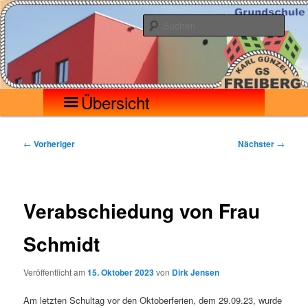
Zum
Seilerberg – Freiberg
Grundschule Karl Günzel
primären
Such
Inhalt
springen
Hauptmenü
Übersicht
Beitragsnavigation
←
Vorheriger
Nächster
→
Verabschiedung von Frau
Schmidt
Veröffentlicht am
15. Oktober 2023
von
Dirk Jensen
Am letzten Schultag vor den Oktoberferien, dem 29.09.23, wurde