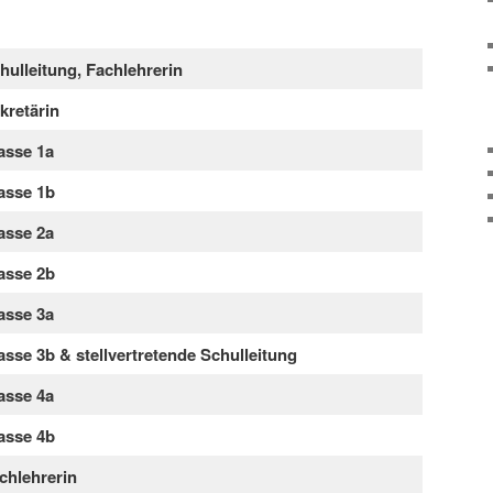
hulleitung, Fachlehrerin
kretärin
asse 1a
asse 1b
asse 2a
asse 2b
asse 3a
asse 3b
& stellvertretende Schulleitung
asse 4a
asse 4b
chlehrerin