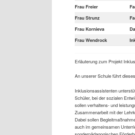
Frau Freier
Fa
Frau Strunz
Fa
Frau Kornieva
Da
Frau Wendrock
In
Erläuterung zum Projekt Inklus
An unserer Schule führt diese
Inklusionsassistenten unterstü
Schüler, bei der sozialen Entw
sollen verhaltens- und leistu
Zusammenarbeit mit der Lehrkr
Dabei sollen Begleitmaßnahme
auch im gemeinsamen Unterric
sonderpädagogischen Förderbe