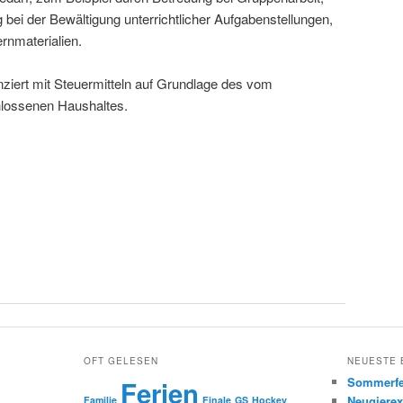
g bei der Bewältigung unterrichtlicher Aufgabenstellungen,
rnmaterialien.
iert mit Steuermitteln auf Grundlage des vom
lossenen Haushaltes.
OFT GELESEN
NEUESTE 
Sommerfe
Ferien
Neugierex
Familie
Finale
GS
Hockey