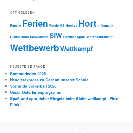
OFT GELESEN
Ferien
Hort
Familie
Finale
GS
Hockey
Informatik
SIW
Risiko Raus
Schwimmen
Sommer
Sport
Weihnachtsmarkt
Wettbewerb
Wettkampf
NEUESTE BEITRÄGE
Sommerferien 2026
Neugierexpress zu Gast an unserer Schule
Vorrunde Völkerball 2026
Unser Osterferienprogramm
Spaß und sportlicher Ehrgeiz beim Staffelwettkampf „Flexi-
Flink“