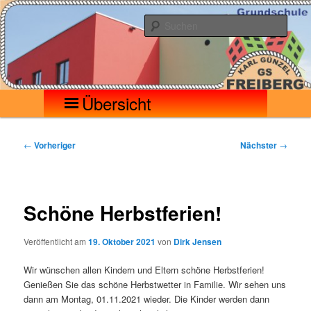
Zum
Seilerberg – Freiberg
Grundschule Karl Günzel
primären
Such
Inhalt
springen
Hauptmenü
Übersicht
Beitragsnavigation
←
Vorheriger
Nächster
→
Schöne Herbstferien!
Veröffentlicht am
19. Oktober 2021
von
Dirk Jensen
Wir wünschen allen Kindern und Eltern schöne Herbstferien!
Genießen Sie das schöne Herbstwetter in Familie. Wir sehen uns
dann am Montag, 01.11.2021 wieder. Die Kinder werden dann