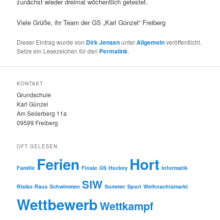
zunächst wieder dreimal wöchentlich getestet.
Viele Grüße, ihr Team der GS „Karl Günzel“ Freiberg
Dieser Eintrag wurde von
Dirk Jensen
unter
Allgemein
veröffentlicht.
Setze ein Lesezeichen für den
Permalink
.
KONTAKT
Grundschule
Karl Günzel
Am Seilerberg 11a
09599 Freiberg
OFT GELESEN
Ferien
Hort
Familie
Finale
GS
Hockey
Informatik
SIW
Risiko Raus
Schwimmen
Sommer
Sport
Weihnachtsmarkt
Wettbewerb
Wettkampf