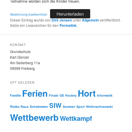
Teilnahme würden sich die Kinder freuen.
Herunterladen
Abstimmung-Insektenhotel
Dieser Eintrag wurde von
Dirk Jensen
unter
Allgemein
veröffentlicht.
Setze ein Lesezeichen für den
Permalink
.
KONTAKT
Grundschule
Karl Günzel
Am Seilerberg 11a
09599 Freiberg
OFT GELESEN
Ferien
Hort
Familie
Finale
GS
Hockey
Informatik
SIW
Risiko Raus
Schwimmen
Sommer
Sport
Weihnachtsmarkt
Wettbewerb
Wettkampf