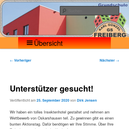
Zum
Seilerberg – Freiberg
Grundschule Karl Günzel
primären
Such
Inhalt
springen
Hauptmenü
Übersicht
Beitragsnavigation
←
Vorheriger
Nächster
→
Unterstützer gesucht!
Veröffentlicht am
25. September 2020
von
Dirk Jensen
Wir haben ein tolles Insektenhotel gestaltet und nehmen am
Wettbewerb von Oskarshausen teil. Zu gewinnen gibt es einen
bunten Aktionstag. Dafür benötigen wir Ihre Stimme. Über Ihre