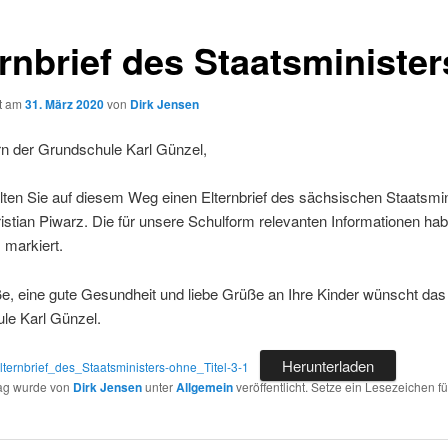
ernbrief des Staatsminister
ht am
31. März 2020
von
Dirk Jensen
rn der Grundschule Karl Günzel,
lten Sie auf diesem Weg einen Elternbrief des sächsischen Staatsmin
istian Piwarz. Die für unsere Schulform relevanten Informationen hab
s markiert.
ße, eine gute Gesundheit und liebe Grüße an Ihre Kinder wünscht da
le Karl Günzel.
Herunterladen
ternbrief_des_Staatsministers-ohne_Titel-3-1
rag wurde von
Dirk Jensen
unter
Allgemein
veröffentlicht. Setze ein Lesezeichen f