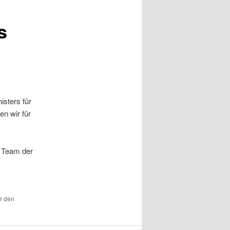
s
isters für
en wir für
s Team der
ür den