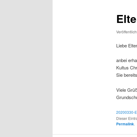
Elt
Veröffentlic
Liebe Elte
anbei erha
Kultus Chr
Sie bereit
Viele Grü
Grundschu
20200330-El
Dieser Eint
Permalink
.