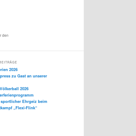
ür den
BEITRÄGE
rien 2026
press zu Gast an unserer
Völkerball 2026
terferienprogramm
sportlicher Ehrgeiz beim
tkampf „Flexi-Flink“