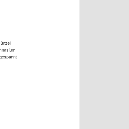
n
Günzel
ymnasium
 gespannt