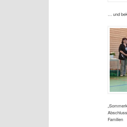
… und beka
„Sommerki
Abschluss
Familien