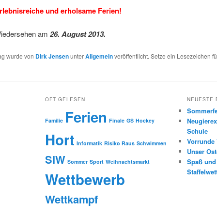
rlebnisreiche und erholsame Ferien!
Wiedersehen am
26. August 2013.
rag wurde von
Dirk Jensen
unter
Allgemein
veröffentlicht. Setze ein Lesezeichen f
OFT GELESEN
NEUESTE 
Sommerfe
Ferien
Neugierex
Familie
Finale
GS
Hockey
Schule
Hort
Vorrunde 
Informatik
Risiko Raus
Schwimmen
Unser Os
SIW
Spaß und 
Sommer
Sport
Weihnachtsmarkt
Staffelwet
Wettbewerb
Wettkampf