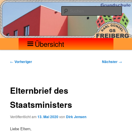
Zum
Seilerberg – Freiberg
Grundschule Karl Günzel
primären
Such
Inhalt
springen
Hauptmenü
Übersicht
Beitragsnavigation
←
Vorheriger
Nächster
→
Elternbrief des
Staatsministers
Veröffentlicht am
13. Mai 2020
von
Dirk Jensen
Liebe Eltern,