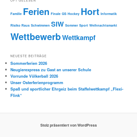
OFT GELESEN
Ferien
Hort
Familie
Finale
GS
Hockey
Informatik
SIW
Risiko Raus
Schwimmen
Sommer
Sport
Weihnachtsmarkt
Wettbewerb
Wettkampf
NEUESTE BEITRÄGE
Sommerferien 2026
Neugierexpress zu Gast an unserer Schule
Vorrunde Völkerball 2026
Unser Osterferienprogramm
Spaß und sportlicher Ehrgeiz beim Staffelwettkampf „Flexi-
Flink“
Stolz präsentiert von WordPress