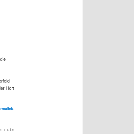
die
rfeld
er Hort
rmalink
.
BEITRÄGE