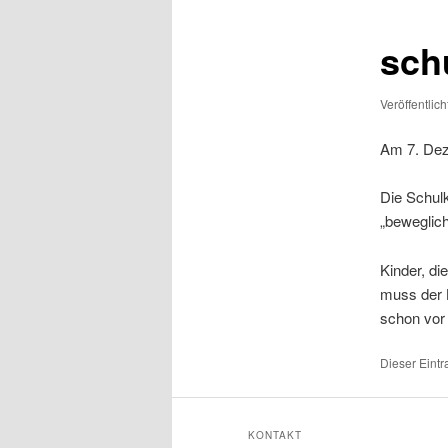
schu
Veröffentlic
Am 7. Deze
Die Schul
„beweglich
Kinder, di
muss der B
schon vor 
Dieser Eint
KONTAKT