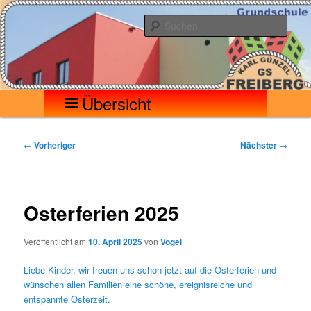
Zum
Seilerberg – Freiberg
Grundschule Karl Günzel
primären
Such
Inhalt
springen
Hauptmenü
Übersicht
Beitragsnavigation
←
Vorheriger
Nächster
→
Osterferien 2025
Veröffentlicht am
10. April 2025
von
Vogel
Liebe Kinder, wir freuen uns schon jetzt auf die Osterferien und
wünschen allen Familien eine schöne, ereignisreiche und
entspannte Osterzeit.