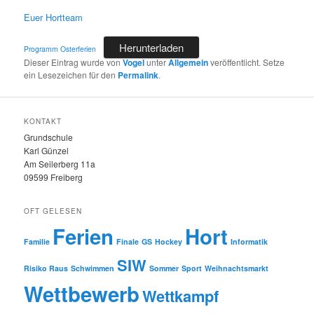
Euer Hortteam
Herunterladen
Programm Osterferien
Dieser Eintrag wurde von
Vogel
unter
Allgemein
veröffentlicht. Setze
ein Lesezeichen für den
Permalink
.
KONTAKT
Grundschule
Karl Günzel
Am Seilerberg 11a
09599 Freiberg
OFT GELESEN
Ferien
Hort
Familie
Finale
GS
Hockey
Informatik
SIW
Risiko Raus
Schwimmen
Sommer
Sport
Weihnachtsmarkt
Wettbewerb
Wettkampf