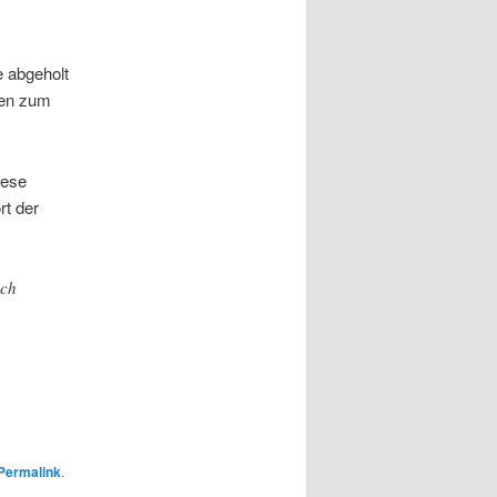
 abgeholt
hen zum
iese
t der
ich
Permalink
.